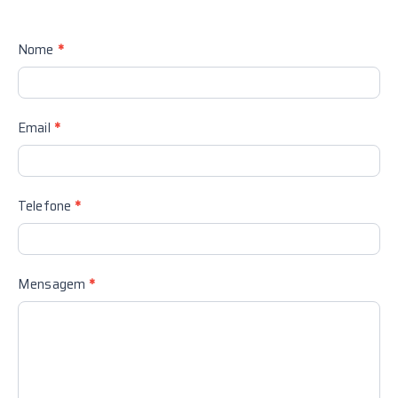
Contact
Nome
*
Us
Email
*
Telefone
*
Mensagem
*