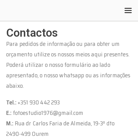
Foto Estudio
Fotografo em Ourém
Contactos
Para pedidos de informação ou para obter um
orçamento utilize os nossos meios aqui presentes.
Poderá utilizar o nosso formulário ao lado
apresentado, o nosso whatsapp ou as informações
abaixo.
Tel.:
+351 930 442 293
E.:
fotoestudio1976@gmail.com
M.:
Rua dr Carlos Faria de Almeida, 19-3º dto
2490-499 Ourem